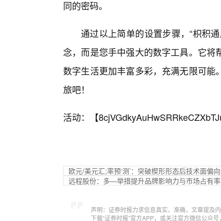
同的密码。
通过以上简单的设置步骤，“枳积通
念，而是您手中强大的数字工具。它将
数字生活更加丰富多彩，充满无限可能
旅吧！
活动：【
8cjVGdkyAuHwSRRkeCZXbTJ
欧元/美元汇;率预‘测’：突破楔形形态后技术面偏
远程股份：多—举措提升品牌影响力与市场占有率
声明：证券时报力求信息真实、准确，文章提及内
下载“证券时报”官方APP，或关注官方微信公众