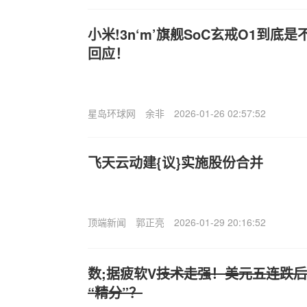
小米!3n‘m’旗舰SoC玄戒O1到底
回应！
星岛环球网
余非
2026-01-26 02:57:52
飞天云动建{议}实施股份合并
顶端新闻
郭正亮
2026-01-29 20:16:52
数;据疲软V
技术走强！美元五连跌后
“精分”？