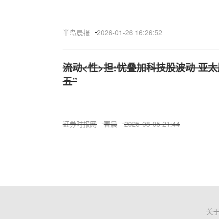
半岛晨报
2026-01-26 16:26:52
流动<性>担:忧叠加科技股波动 亚
五”
证券时报网
曹晨
2025-08-05 21:44
关