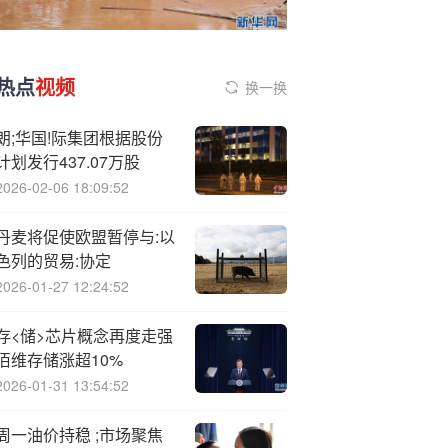
热点
视频
换一换
朗;华国!际集团根据股份
计划发行437.07万股
2026-02-06 18:09:52
丹麦将促使欧盟暂停与:以
色列的贸易:协定
2026-01-27 12:24:52
存<储>芯片概念再度走强
佰维存储涨超10%
2026-01-31 13:54:52
周一油价持稳 ;市场聚焦