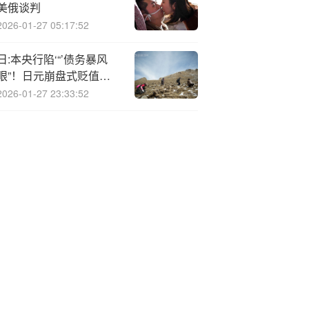
美俄谈判
2026-01-27 05:17:52
日:本央行陷‘“’债务暴风
眼”！日元崩盘式贬值或
近在眼前？
2026-01-27 23:33:52