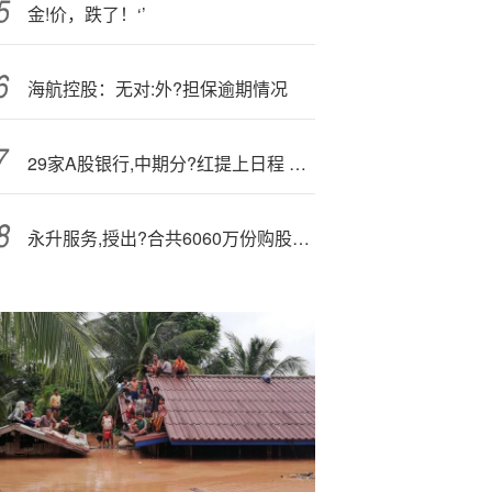
金!价，跌了！‘’
海航控股：无对:外?担保逾期情况
29家A股银行,中期分?红提上日程 六大行合计拟派发超2000亿元“大红包”
永升服务,授出?合共6060万份购股权 拟回购不多于约1.73亿股股份