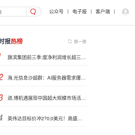
公众号
电子报
客户端
时报
热榜
换一换
旗滨集团前三季:度净利润增长超三成 “反?内卷”带动行业回暖
海.光信息沙超群：AI服务器需求爆发 公司订单情况良好
进,博机遇展现中国超大规模市场活力｜聚焦2025进博会
英伟达目标价冲2?0;0美元！高盛押注超预期财报，三大谜题待解